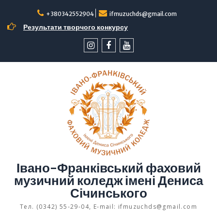
Перейти
до
+380342552904
ifmuzuchds@gmail.com
вмісту
Результати творчого конкурсу
інстаграм
facebook
YouTube
Івано-Франківський фаховий
музичний коледж імені Дениса
Січинського
Тел. (0342) 55-29-04, E-mail: ifmuzuchds@gmail.com