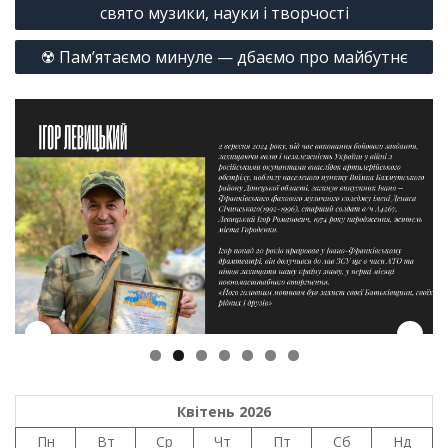
записів
свято музики, науки і творчості
☢️ Пам’ятаємо минуле — дбаємо про майбутнє
Квітень 2026
Пн
Вт
Ср
Чт
Пт
Сб
Нд