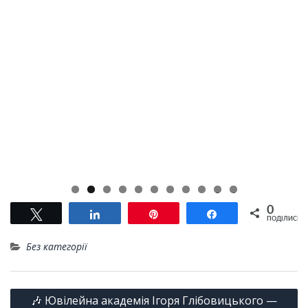
0
1
0
Tвітнути
Поділитися
Pin
Поділитися
ПОДІЛИСЬ
Без категорії
Навігація
🎶 Ювілейна академія Ігоря Глібовицького —