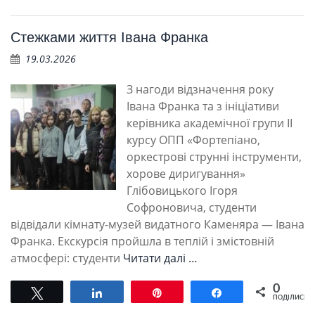
Стежками життя Івана Франка
19.03.2026
З нагоди відзначення року
Івана Франка та з ініціативи
керівника академічної групи ІІ
курсу ОПП «Фортепіано,
оркестрові струнні інструменти,
хорове диригування»
Глібовицького Ігоря
Софроновича, студенти
відвідали кімнату-музей видатного Каменяра — Івана
Франка. Екскурсія пройшла в теплій і змістовній
атмосфері: студенти
Читати далі …
0
Tвітнути
Поділитися
Pin
Поділитися
ПОДІЛИСЬ