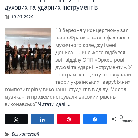
духових та ударних інструментів
19.03.2026
18 березня у концертному залі
Івано-Франківського фахового
музичного коледжу імені
Дениса Січинського відбувся
звіт відділу ОПП «Оркестрові
духові та ударні інструменти». У
програмі концерту прозвучали
твори українських і зарубіжних
композиторів у виконанні студентів відділу. Молоді
музиканти продемонстрували високий рівень
виконавської
Читати далі …
0
Tвітнути
Поділитися
Pin
Поділитися
ПОДІЛИСЬ
Без категорії