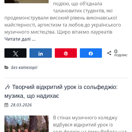
подією, що об’єднала
талановитих студентів, які
продемонстрували високий рівень виконавської
майстерності, артистизм та любов до українського
музичного мистецтва. Щиро вітаємо лауреатів
Читати далі …
0
Tвітнути
Поділитися
Pin
Поділитися
ПОДІЛИСЬ
Без категорії
🎶 Творчий відкритий урок із сольфеджіо:
музика, що надихає
28.03.2026
В стінах музичного коледжу
відбувся відкритий урок із
сольфеджіо на тему«Робота над