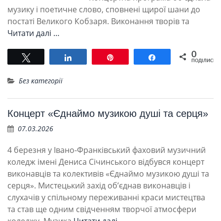
музику і поетичне слово, сповнені щирої шани до
постаті Великого Кобзаря. Виконання творів та
Читати далі …
0
Tвітнути
Поділитися
Pin
Поділитися
ПОДІЛИСЬ
Без категорії
Концерт «Єднаймо музикою душі та серця»
07.03.2026
4 березня у Івано-Франківський фаховий музичний
коледж імені Дениса Січинського відбувся концерт
виконавців та колективів «Єднаймо музикою душі та
серця». Мистецький захід об’єднав виконавців і
слухачів у спільному переживанні краси мистецтва
та став ще одним свідченням творчої атмосфери