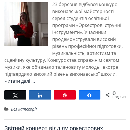
23 березня відбувся конкурс
виконавської майстерності
серед студентів освітньої
програми «Оркестрові струнні
інструменти». Учасники
продемонстрували високий
рівень професійної підготовки,
музикальність, артистизм та
сценічну культуру. Конкурс став справжнім святом
музики, яке об’єднало талановиту молодь і вкотре
підтвердило високий рівень виконавської школи.
Читати далі …
0
Tвітнути
Поділитися
Pin
Поділитися
ПОДІЛИСЬ
Без категорії
Звітний концерт відділу оркестрових