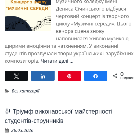
музичного коледжу імені
Дениса Січинського відбувся
черговий концерт із творчого
циклу «Музичні середи». Цього
вечора сцена знову
наповнилася живою музикою,
щирими емоціями та натхненням. У виконанні
студентів прозвучали твори українських і зарубіжних
композиторів,
Читати далі …
0
Tвітнути
Поділитися
Pin
Поділитися
ПОДІЛИСЬ
Без категорії
🎻 Тріумф виконавської майстерності
студентів-струнників
26.03.2026