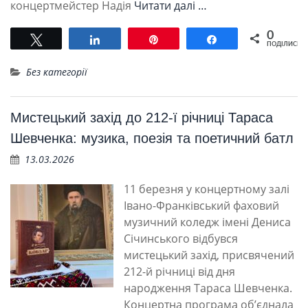
концертмейстер Надія
Читати далі …
0
Tвітнути
Поділитися
Pin
Поділитися
ПОДІЛИСЬ
Без категорії
Мистецький захід до 212-ї річниці Тараса
Шевченка: музика, поезія та поетичний батл
13.03.2026
11 березня у концертному залі
Івано-Франківський фаховий
музичний коледж імені Дениса
Січинського відбувся
мистецький захід, присвячений
212-й річниці від дня
народження Тараса Шевченка.
Концертна програма об’єднала