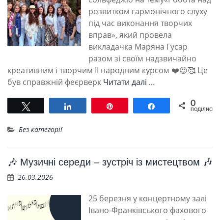
розвитком гармонічного слуху
під час виконання творчих
вправ», який провела
викладачка Маряна Гусар
разом зі своїм надзвичайно
креативним і творчим ІІ народним курсом ❤️😍🥰 Це
був справжній феєрверк
Читати далі …
0
Tвітнути
Поділитися
Pin
Поділитися
ПОДІЛИСЬ
Без категорії
🎶 Музичні середи – зустріч із мистецтвом 🎶
26.03.2026
25 березня у концертному залі
Івано-Франківського фахового