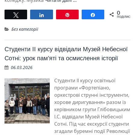
коледжу. Музика
Читати далі …
0
Tвітнути
Поділитися
Pin
Поділитися
ПОДІЛИСЬ
Без категорії
Студенти ІІ курсу відвідали Музей Небесної
Сотні: урок пам’яті та осмислення історії
06.03.2026
Студенти ІІ курсу освітньої
програми «Фортепіано,
оркестрові струнні інструменти,
хорове диригування» разом із
керівником групи Глібовицьким
І.С. відвідали Музей Небесної
Сотні. Під час екскурсії студенти
згадали буремні події Революції