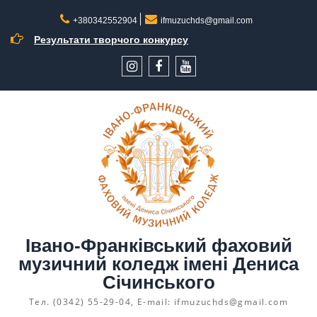
Перейти
до
+380342552904
ifmuzuchds@gmail.com
вмісту
Результати творчого конкурсу
інстаграм
facebook
YouTube
Івано-Франківський фаховий
музичний коледж імені Дениса
Січинського
Тел. (0342) 55-29-04, E-mail: ifmuzuchds@gmail.com