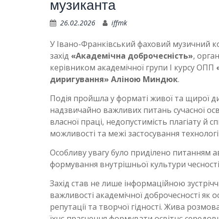
музиканта
26.02.2026
iffmk
У
Івано-Франківський фаховий музичний ко
захід
«Академічна доброчесність»
, орга
керівником академічної групи І курсу ОПП
диригування»
Аліною Миндюк
.
Подія пройшла у форматі живої та щирої дис
надзвичайно важливих питань сучасної осв
власної праці, недопустимість плагіату й 
можливості та межі застосування технологі
Особливу увагу було приділено питанням а
формування внутрішньої культури чесності 
Захід став не лише інформаційною зустрічч
важливості академічної доброчесності як 
репутації та творчої гідності. Жива розмов
їхнє прагнення формувати освітнє середов