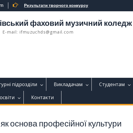
om
Результати творчого конкурсу
івський фаховий музичний коледж 
, E-mail: ifmuzuchds@gmail.com
урні підрозділи
Викладачам
Студентам
освіти
Контакти
як основа професійної культури