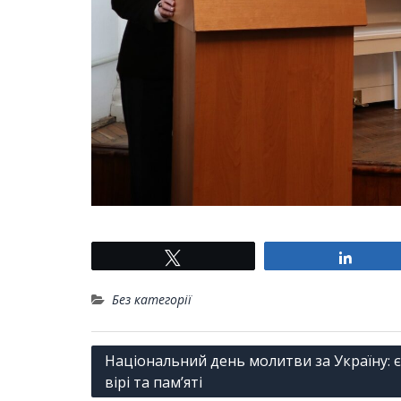
Tвітнути
Поділ
Без категорії
Навігація
Національний день молитви за Україну: є
вірі та пам’яті
записів