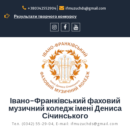
Перейти
до
+380342552904
ifmuzuchds@gmail.com
вмісту
Результати творчого конкурсу
інстаграм
facebook
YouTube
Івано-Франківський фаховий
музичний коледж імені Дениса
Січинського
Тел. (0342) 55-29-04, E-mail: ifmuzuchds@gmail.com