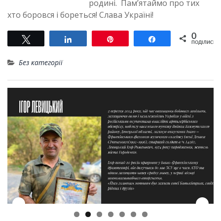
родині. Пам’ятаймо про тих
хто боровся і бореться! Слава Україні!
0
Tвітнути
Поділитися
Pin
Поділитися
ПОДІЛИСЬ
Без категорії