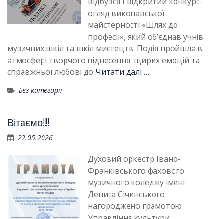
відбувся І відкритий конкурс-
огляд виконавської
майстерності «Шлях до
професії», який об’єднав учнів
музичних шкіл та шкіл мистецтв. Подія пройшла в
атмосфері творчого піднесення, щирих емоцій та
справжньої любові до
Читати далі …
Без категорії
Вітаємо!!!
22.05.2026
Духовий оркестр Івано-
Франківського фахового
музичного коледжу імені
Дениса Січинського
нагороджено грамотою
Управління культури,