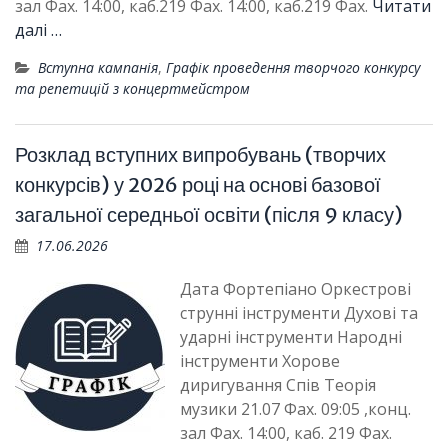
зал Фах. 14:00, каб.219 Фах. 14:00, каб.219 Фах.
Читати
далі …
Вступна кампанія
,
Графік проведення творчого конкурсу
та репетицій з концертмейстром
Розклад вступних випробувань (творчих
конкурсів) у 2026 році на основі базової
загальної середньої освіти (після 9 класу)
17.06.2026
Дата Фортепіано Оркестрові
струнні інструменти Духові та
ударні інструменти Народні
інструменти Хорове
диригування Спів Теорія
музики 21.07 Фах. 09:05 ,конц.
зал Фах. 14:00, каб. 219 Фах.