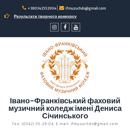
Перейти
до
+380342552904
ifmuzuchds@gmail.com
вмісту
Результати творчого конкурсу
інстаграм
facebook
YouTube
Івано-Франківський фаховий
музичний коледж імені Дениса
Січинського
Тел. (0342) 55-29-04, E-mail: ifmuzuchds@gmail.com