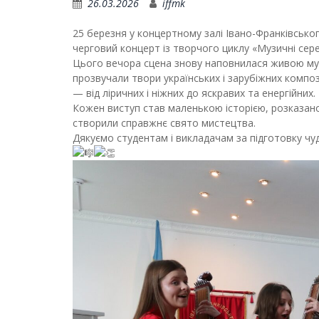
26.03.2026
iffmk
25 березня у концертному залі Івано-Франківсько
черговий концерт із творчого циклу «Музичні сере
Цього вечора сцена знову наповнилася живою муз
прозвучали твори українських і зарубіжних композ
— від ліричних і ніжних до яскравих та енергійних.
Кожен виступ став маленькою історією, розказан
створили справжнє свято мистецтва.
Дякуємо студентам і викладачам за підготовку чу