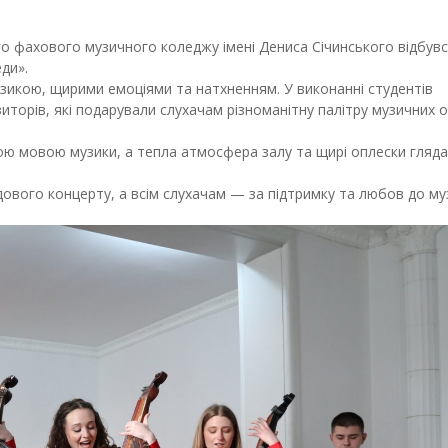
го фахового музичного коледжу імені Дениса Січинського відбув
ди».
икою, щирими емоціями та натхненням. У виконанні студентів
иторів, які подарували слухачам різноманітну палітру музичних 
ою мовою музики, а тепла атмосфера залу та щирі оплески гляда
дового концерту, а всім слухачам — за підтримку та любов до му