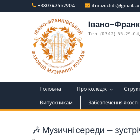
Перейти
+380342552904
ifmuzuchds@gmail.c
до
вмісту
Івано-Франк
Тел. (0342) 55-29-04
Головна
Про коледж
Структ
Випускникам
Забезпечення якості 
🎶 Музичні середи – зустрі