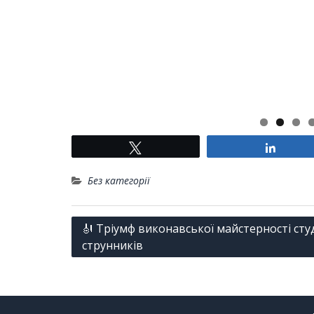
Tвітнути
Поділ
Без категорії
Навігація
🎻 Тріумф виконавської майстерності сту
струнників
записів