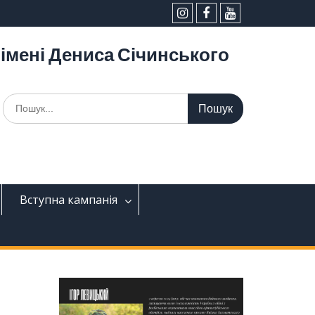
інстаграм
facebook
YouTube
імені Дениса Січинського
Шукати:
Вступна кампанія