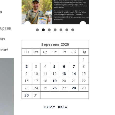
ся
образів
чів
Березень 2026
зики!
Пн
Вт
Ср
Чт
Пт
Сб
Нд
1
2
3
4
5
6
7
8
9
10
11
12
13
14
15
16
17
18
19
20
21
22
23
24
25
26
27
28
29
30
31
« Лют
Кві »