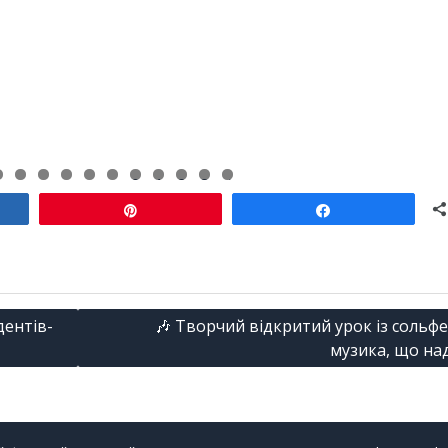
0
1
2
3
4
итися
Pin
Поділитися
дентів-
🎶 Творчий відкритий урок із сольфе
музика, що на