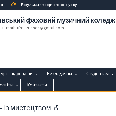
om
Результати творчого конкурсу
івський фаховий музичний коледж 
, E-mail: ifmuzuchds@gmail.com
урні підрозділи
Викладачам
Студентам
освіти
Контакти
ч із мистецтвом 🎶