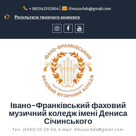
Перейти
до
+380342552904
ifmuzuchds@gmail.com
вмісту
Результати творчого конкурсу
інстаграм
facebook
YouTube
Івано-Франківський фаховий
музичний коледж імені Дениса
Січинського
Тел. (0342) 55-29-04, E-mail: ifmuzuchds@gmail.com