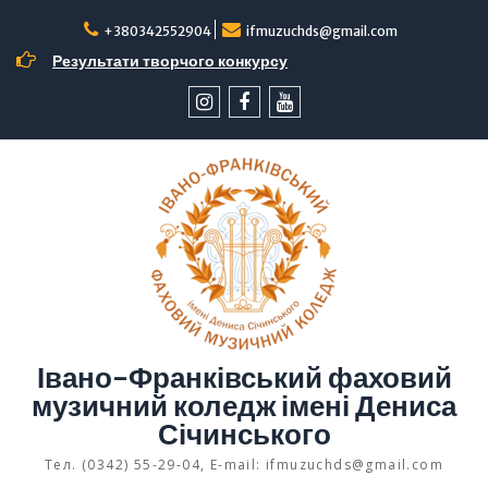
Перейти
до
+380342552904
ifmuzuchds@gmail.com
вмісту
Результати творчого конкурсу
інстаграм
facebook
YouTube
Івано-Франківський фаховий
музичний коледж імені Дениса
Січинського
Тел. (0342) 55-29-04, E-mail: ifmuzuchds@gmail.com