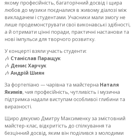
якому професійність, багаторічний досвід і щира
любов до музики поєдналися в живому діалозі між
викладачем і студентами. Учасники мали змогу не
лише продемонструвати свої виконавські здібності,
а й отримати цінні поради, практичні настанови та
нові імпульси для творчого розвитку.
У концерті взяли участь студенти:
🎶
Станіслав Паращук
🎶
Денис Харчук
🎶
Андрій Шиян
За фортепіано — чарівна та майстерна
Наталя
Якимів
, чия професійність, чутливість і музична
підтримка надали виступам особливої глибини та
виразності.
Щиро дякуємо Дмитру Максименку за змістовний
майстер-клас, відкритість до спілкування та
безцінний досвід, яким він поділився з молодими