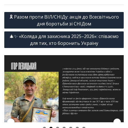
Навігація
🎗 Разом проти ВІЛ/СНІДу: акція до Всесвітнього
записів
дня боротьби зі СНІДом
🎄✨ «Коляда для захисника 2025–2026»: співаємо
для тих, хто боронить Україну