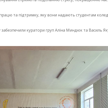
впрацю та підтримку, яку вони надають студентам коле
су забезпечили куратори груп Аліна Миндюк та Василь Як