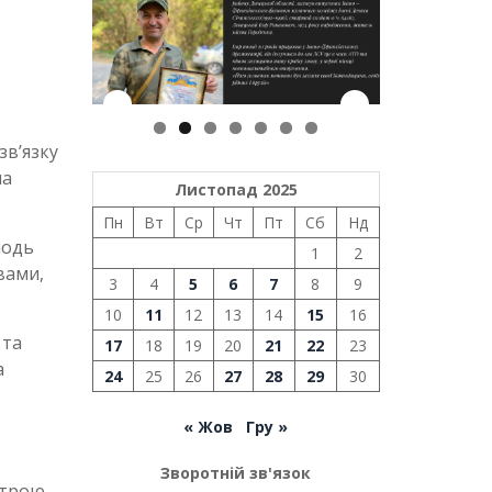
зв’язку
на
Листопад 2025
Пн
Вт
Ср
Чт
Пт
Сб
Нд
лодь
1
2
вами,
3
4
5
6
7
8
9
10
11
12
13
14
15
16
 та
17
18
19
20
21
22
23
а
24
25
26
27
28
29
30
« Жов
Гру »
Зворотній зв'язок
строю