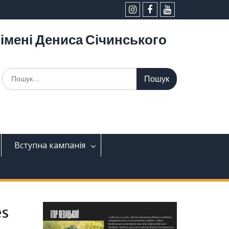
інстаграм
facebook
YouTube
імені Дениса Січинського
Шукати:
Вступна кампанія
es