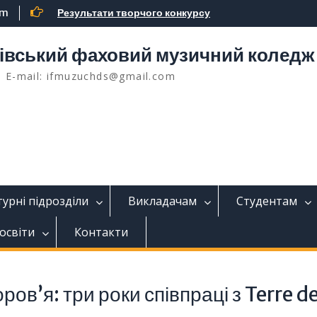
om
Результати творчого конкурсу
івський фаховий музичний коледж 
, E-mail: ifmuzuchds@gmail.com
урні підрозділи
Викладачам
Студентам
освіти
Контакти
ов’я: три роки співпраці з Terre d