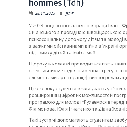
hommes (Tdh)
28.11.2025
iffmk
У 2023 році розпочалася співпраця Івано-
Січинського з провідною швейцарською орг
психосоціальну допомогу дітям та молоді в 
з важкими обставинами війни в Україні орг
підтримку дітей та їхніх сімей.
Щороку в коледжі проводиться п’ять занят
ефективних методів зниження стресу, озн
елементами арт-терапії, фізичної релаксац
Цього року студенти взяли участь у п’яти з
розширення цифрових можливостей постражда
програмою для молоді «Рухаємося вперед т
Філімонова, Юлія Ігнатенко та Діана Жовні
Такі зустрічі допомагають студентам здоб
розвивати емоційну стійкість. Регулярні