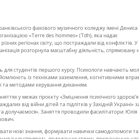
Франківського фахового музичного коледжу імені Дениса
анізацією «Terre des hommes» (Tdh), яка надає
різних регіонах світу, що постраждали від конфліктів. У 
анізація розгорнула масштабну діяльність, спрямовану 
ь для студентів першого курсу. Психологи навчають мо
айомлюють із техніками заземлення, когнітивними впра
ії та методами керування диханням.
аняттях у межах проєкту «Зміцнення психічного здоров’я
лих від війни дітей та підлітків у Західній Україні» з
а долучаємося». Заняття проводили фасилітатори: Юлія
рович.
увати нові знання, формувати навички самодопомоги та
 тренування сприяють подоланню стресу, покращенню на