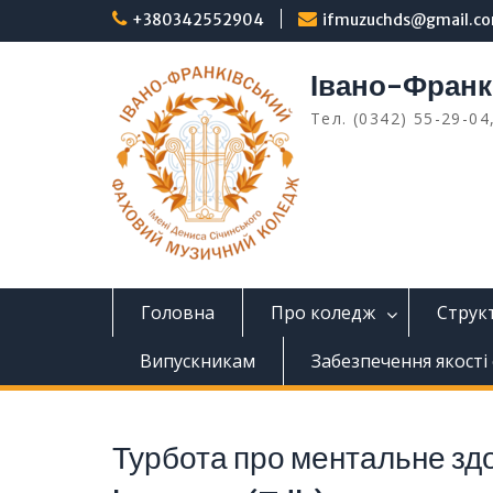
Перейти
+380342552904
ifmuzuchds@gmail.c
до
вмісту
Івано-Франк
Тел. (0342) 55-29-04
Головна
Про коледж
Структ
Випускникам
Забезпечення якості 
Турбота про ментальне здор