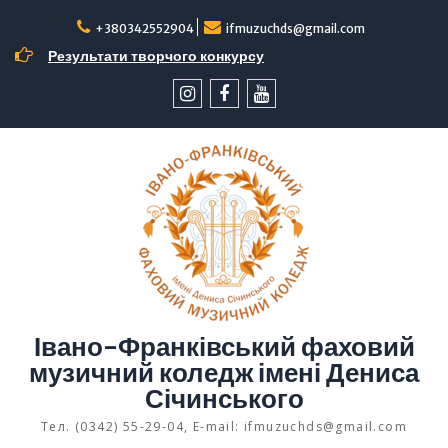
Перейти
до
+380342552904
ifmuzuchds@gmail.com
вмісту
Результати творчого конкурсу
інстаграм
facebook
YouTube
Івано-Франківський фаховий
музичний коледж імені Дениса
Січинського
Тел. (0342) 55-29-04, E-mail: ifmuzuchds@gmail.com