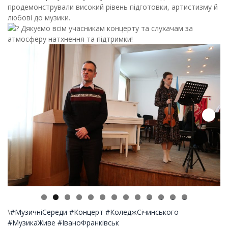
продемонстрували високий рівень підготовки, артистизму й
любові до музики.
Дякуємо всім учасникам концерту та слухачам за
атмосферу натхнення та підтримки!
0
1
2
3
\
#МузичніСереди
#Концерт
#КоледжСічинського
#МузикаЖиве
#ІваноФранківськ