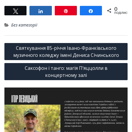
0
Tвітнути
Поділитися
Pin
Поділитися
ПОДІЛИСЬ
Без категорії
Навігація
Святкування 85-річчя Івано-Франківського
записів
музичного коледжу імені Дениса Січинського
Саксофон і танго: магія П’яццолли в
концертному залі