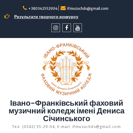
Перейти
до
+380342552904
ifmuzuchds@gmail.com
вмісту
Результати творчого конкурсу
інстаграм
facebook
YouTube
Івано-Франківський фаховий
музичний коледж імені Дениса
Січинського
Тел. (0342) 55-29-04, E-mail: ifmuzuchds@gmail.com