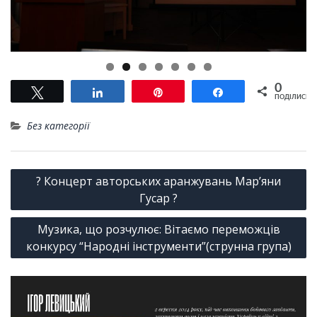
0
Tвітнути
Поділитися
Pin
Поділитися
ПОДІЛИСЬ
Без категорії
Навігація
? Концерт авторських аранжувань Мар’яни
записів
Гусар ?
Музика, що розчулює: Вітаємо переможців
конкурсу “Народні інструменти”(струнна група)