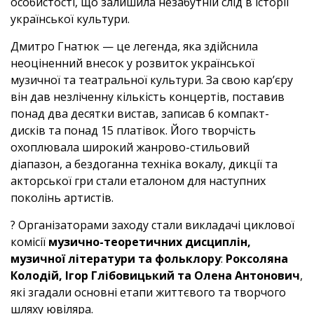
особистості, що залишила незабутній слід в історії
української культури.
Дмитро Гнатюк — це легенда, яка здійснила
неоціненний внесок у розвиток української
музичної та театральної культури. За свою кар’єру
він дав незліченну кількість концертів, поставив
понад два десятки вистав, записав 6 компакт-
дисків та понад 15 платівок. Його творчість
охоплювала широкий жанрово-стильовий
діапазон, а бездоганна техніка вокалу, дикції та
акторської гри стали еталоном для наступних
поколінь артистів.
? Організаторами заходу стали викладачі циклової
комісії
музично-теоретичних дисциплін,
музичної літератури та фольклору
:
Роксоляна
Колодій, Ігор Глібовицький та Олена Антонович
,
які згадали основні етапи життєвого та творчого
шляху ювіляра.