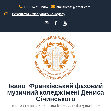
Перейти
до
+380342552904
ifmuzuchds@gmail.com
вмісту
Результати творчого конкурсу
інстаграм
facebook
YouTube
Івано-Франківський фаховий
музичний коледж імені Дениса
Січинського
Тел. (0342) 55-29-04, E-mail: ifmuzuchds@gmail.com