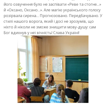
його озвучення було не заспівати «Реве та стогне…»
й «Оксано, Оксано…». Але магію українського голосу
розірвала сирена… Прогнозовано. Передбачувано. У
стилі нашого ворога, який і досі не зрозумів, що
ніхто й ніколи не зможе знищити мову-душу: сам
Бог вдихнув у неї вічність! Слава Україні!