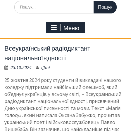
Шукати:
Меню
Всеукраїнський радіодиктант
національної єдності
25.10.2024
iffmk
25 жовтня 2024 року студенти й викладачі нашого
коледжу підтримали найбільший флешмоб, який
об’єднує українців у всьому світі, – Всеукраїнський
радіодиктант національної єдності, присвячений
Дню української писемності та мови. Текст «Магія
голосу», який написала Оксана Забужко, прочитав
український поет і військовослужбовець Павло
Вишебаба. Він зазначив, що найскладніше під час