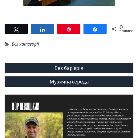
0
Tвітнути
Поділитися
Pin
Поділитися
ПОДІЛИСЬ
Без категорії
Навігація
Без бар’єрів
записів
Музична середа