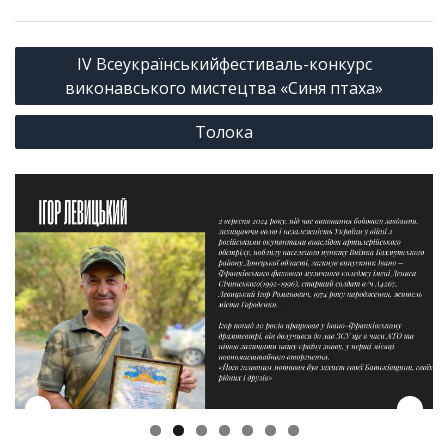
Навігація
ІV Всеукраїнськийфестиваль-конкурс
записів
виконавського мистецтва «Синя птаха»
Толока