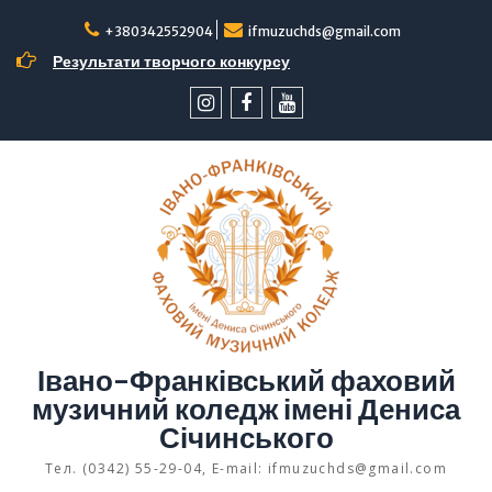
Перейти
до
+380342552904
ifmuzuchds@gmail.com
вмісту
Результати творчого конкурсу
інстаграм
facebook
YouTube
Івано-Франківський фаховий
музичний коледж імені Дениса
Січинського
Тел. (0342) 55-29-04, E-mail: ifmuzuchds@gmail.com