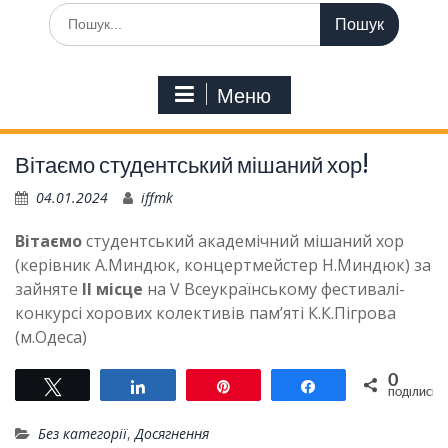
Шукати:
Меню
Вітаємо студентський мішаний хор!
04.01.2024
iffmk
Вітаємо
студентський академічний мішаний хор
(керівник А.Миндюк, концертмейстер Н.Миндюк) за
зайняте
ІІ місце
на V Всеукраїнському фестивалі-
конкурсі хорових колективів пам’яті К.К.Пігрова
(м.Одеса)
0
Tвітнути
Поділитися
Pin
Поділитися
ПОДІЛИСЬ
Без категорії
,
Досягнення