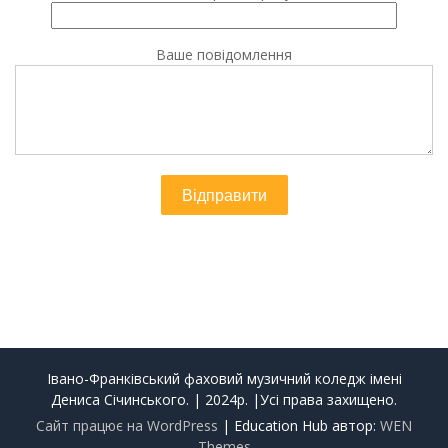
Ваше повідомлення
Івано-Франківський фаховий музичний коледж імені
Дениса Січинського. | 2024р. |Усі права захищено.
Сайт працює на WordPress
|
Education Hub автор:
WEN
Themes