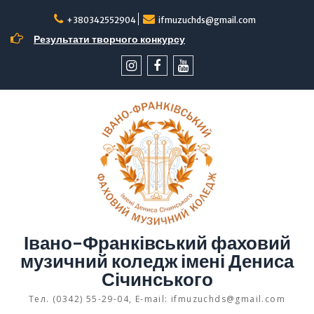
Перейти
до
+380342552904
ifmuzuchds@gmail.com
вмісту
Результати творчого конкурсу
інстаграм
facebook
YouTube
Івано-Франківський фаховий
музичний коледж імені Дениса
Січинського
Тел. (0342) 55-29-04, E-mail: ifmuzuchds@gmail.com