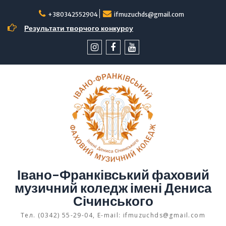
Перейти
до
+380342552904
ifmuzuchds@gmail.com
вмісту
Результати творчого конкурсу
інстаграм
facebook
YouTube
Івано-Франківський фаховий
музичний коледж імені Дениса
Січинського
Тел. (0342) 55-29-04, E-mail: ifmuzuchds@gmail.com