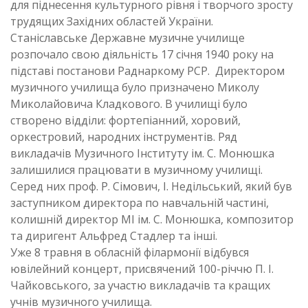
для піднесення культурного рівня і творчого зросту
трудящих Західних областей України.
Станіславське Державне музичне училище
розпочало свою діяльність 17 січня 1940 року на
підставі постанови Раднаркому РСР. Директором
музичного училища було призначено Миколу
Миколайовича Кладкового. В училищі було
створено відділи: фортепіанний, хоровий,
оркестровий, народних інструментів. Ряд
викладачів Музичного Інституту ім. С. Монюшка
залишилися працювати в музичному училищі.
Серед них проф. Р. Сімович, І. Недільський, який був
заступником директора по навчальній частині,
колишній директор МІ ім. С. Монюшка, композитор
та диригент Альфред Стадлер та інші.
Уже 8 травня в обласній філармонії відбувся
ювілейний концерт, присвячений 100-річчю П. І.
Чайковського, за участю викладачів та кращих
учнів музичного училища.