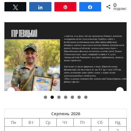
0
Tвітнути
Поділитися
Pin
Поділитися
ПОДІЛИСЬ
Серпень 2026
Пн
Вт
Ср
Чт
Пт
Сб
Нд
1
2