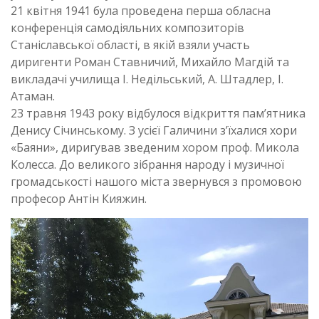
21 квітня 1941 була проведена перша обласна
конференція самодіяльних композиторів
Станіславської області, в якій взяли участь
диригенти Роман Ставничий, Михайло Магдій та
викладачі училища І. Недільський, А. Штадлер, І.
Атаман.
23 травня 1943 року відбулося відкриття пам’ятника
Денису Січинському. З усієї Галичини з’їхалися хори
«Баяни», диригував зведеним хором проф. Микола
Колесса. До великого зібрання народу і музичної
громадськості нашого міста звернувся з промовою
професор Антін Кияжин.