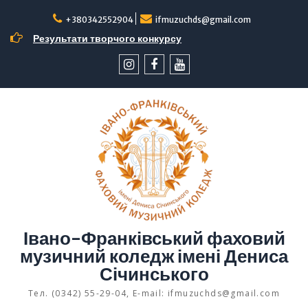
Перейти
до
+380342552904
ifmuzuchds@gmail.com
вмісту
Результати творчого конкурсу
інстаграм
facebook
YouTube
Івано-Франківський фаховий
музичний коледж імені Дениса
Січинського
Тел. (0342) 55-29-04, E-mail: ifmuzuchds@gmail.com