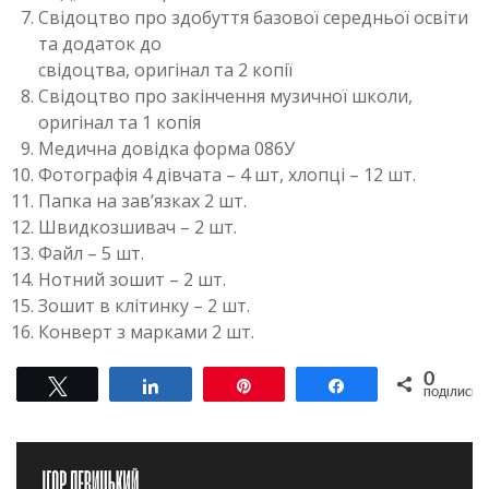
Свідоцтво про здобуття базової середньої освіти
та додаток до
свідоцтва, оригінал та 2 копії
Свідоцтво про закінчення музичної школи,
оригінал та 1 копія
Медична довідка форма 086У
Фотографія 4 дівчата – 4 шт, хлопці – 12 шт.
Папка на зав’язках 2 шт.
Швидкозшивач – 2 шт.
Файл – 5 шт.
Нотний зошит – 2 шт.
Зошит в клітинку – 2 шт.
Конверт з марками 2 шт.
0
Tвітнути
Поділитися
Pin
Поділитися
ПОДІЛИСЬ