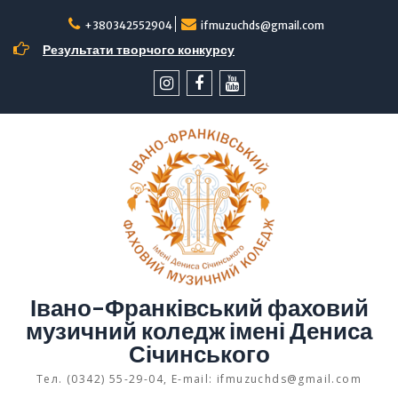
Перейти
до
+380342552904
ifmuzuchds@gmail.com
вмісту
Результати творчого конкурсу
інстаграм
facebook
YouTube
Івано-Франківський фаховий
музичний коледж імені Дениса
Січинського
Тел. (0342) 55-29-04, E-mail: ifmuzuchds@gmail.com