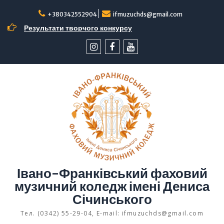
Перейти
до
+380342552904
ifmuzuchds@gmail.com
вмісту
Результати творчого конкурсу
інстаграм
facebook
YouTube
Івано-Франківський фаховий
музичний коледж імені Дениса
Січинського
Тел. (0342) 55-29-04, E-mail: ifmuzuchds@gmail.com